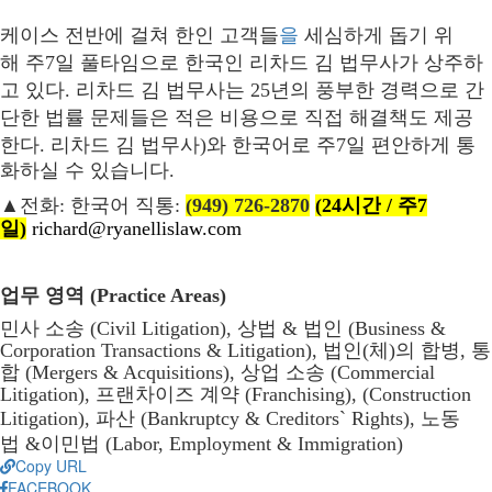
케이스
전반에
걸쳐
한인
고객들
을
세심하게
돕기
위
해
주
7
일
풀타임으로
한국인
리차드
김
법무사가
상주하
고
있다
.
리차드
김
법무사는
25
년의
풍부한
경력으로
간
단한
법률
문제들은
적은
비용으로
직접
해결책도
제공
한다
.
리차드
김
법무사
)
와
한국어로
주
7
일
편안하게
통
화하실
수
있습니다
.
▲
전화
:
한국어
직통
:
(949) 726-2870
(24
시간
/
주
7
일
)
richard@ryanellislaw.com
업무
영역
(Practice Areas)
민사
소송
(Civil Litigation),
상법
&
법인
(Business &
Corporation Transactions & Litigation),
법인
(
체
)
의
합병
,
통
합
(Mergers & Acquisitions),
상업
소송
(Commercial
Litigation),
프랜차이즈
계약
(Franchising), (Construction
Litigation),
파
산
(Bankruptcy & Creditors` Rights),
노동
법
&
이민법
(Labor, Employment & Immigration)
Copy URL
FACEBOOK