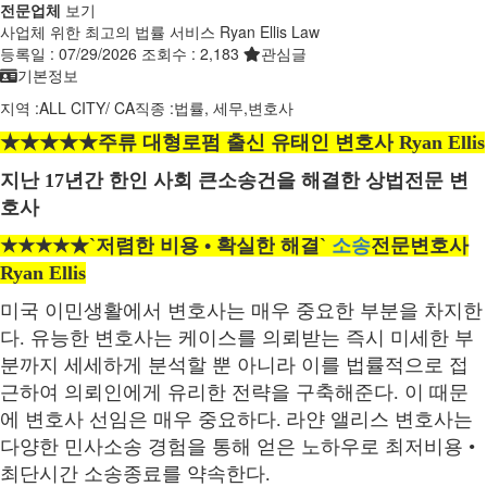
전문업체
보기
사업체 위한 최고의 법률 서비스 Ryan Ellis Law
등록일 :
07/29/2026
조회수 :
2,183
관심글
기본정보
지역 :
ALL CITY
/
CA
직종 :
법률, 세무,변호사
★★★★★주류
대형로펌
출신
유태인
변호사
Ryan Ellis
지난
17
년간
한인
사회
큰소송건을
해결한
상법전문
변
호사
★★★★
★
`
저렴한
비용
•
확실한
해결
`
소송
전문변호사
Ryan Ellis
미국
이민생활에서
변호사는
매우
중요한
부분을
차지한
다
.
유능한
변호사는
케이스를
의뢰받는
즉시
미세한
부
분까지
세세하게
분석할
뿐
아니라
이를
법률적으로
접
근하여
의뢰인에게
유리한
전략을
구축해준다
.
이
때문
에
변호사
선임은
매우
중요하다
.
라얀
앨리스
변호사는
다양한
민사소송
경험을
통해
얻은
노하우로
최저비용
•
최단시간
소송종료를
약속한다
.