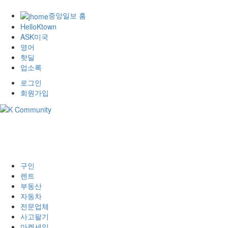
중앙일보 홈
HelloKtown
ASK미국
영어
핫딜
업소록
로그인
회원가입
구인
렌트
부동산
자동차
전문업체
사고팔기
마켓세일