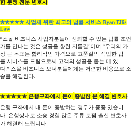
한
분쟁
전문
변호사
★★★★★
사업체
위한
최고의
법률
서비스
Ryan Ellis
Law
“스몰
비즈니스
사업자분들이
신뢰할
수
있는
법률
조언
가를
만나는
것은
성공을
향한
지름길
"
이며
“우리의
가
장
큰
목표는
합리적인
가격으로
고품질의
적법한
법
률
서비스를
드림으로써
고객의
성공을
돕는
데
있
다
.
”
스몰
비즈니스
오너분들에게는
저렴한
비용으로
소
송을
해결한다
.
★★★★★
은행구좌에서
돈이
증발한
분
해결
변호사
은행
구좌에서
내
돈이
증발하는
경우가
종종
있습니
.
다
은행상대로
소송
경험
많은
주류
로펌
출신
변호사
.
가
해결해
드립니다