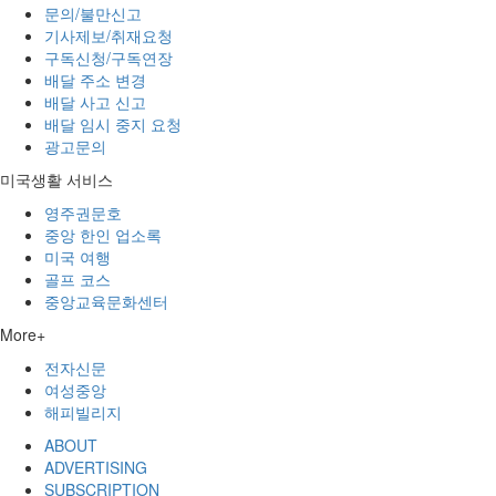
문의/불만신고
기사제보/취재요청
구독신청/구독연장
배달 주소 변경
배달 사고 신고
배달 임시 중지 요청
광고문의
미국생활 서비스
영주권문호
중앙 한인 업소록
미국 여행
골프 코스
중앙교육문화센터
More+
전자신문
여성중앙
해피빌리지
ABOUT
ADVERTISING
SUBSCRIPTION