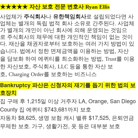
★★★★★ 자산 보호 전문 변호사
Ryan Ellis
사업체가
주식회사
나
유한책임회사
로
설립되었다면
사
업체는
별개의
독립
법적
회사
소유로
간주된다
.
사업체
가
별개의
개인이
아닌
회사에
의해
운영되는
것임으
로
주식회사의
채무에
대한
개인적인
책임이
없는
것이
다
.
재산을
채권자로부터
보호하는
여러
가지
방법이
있
습니다
.
법에서
정한
면제금액을
이용하는
방법,
자산
을
담보화
하여
에퀴티를
최소화하는
방법,
Trust
를
이용
한
자산보호,
주식회사
, LLC
등을
통한
자산
보
호,
Charging Order
를
보호하는
비즈니스
Bankruptcy
파산은
신청자의
재기를
돕기
위한
법의
보
호장치
1,215
LA, Orange, San Diego
집
구매
후
일
이상
거주자
County
$743,681
집
에퀴티
까지
보호
$8,625,
$17,525,
자동차
생명
보험
캐시
밸류
은퇴연금
,
,
무제한
보호
.
가구
생활가전
옷
등은
대부분
보호