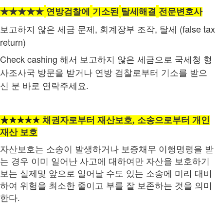
★★★★★
연방검찰에
기소된
탈세해결
전문변호사
,
,
(false tax
보고하지
않은
세금
문제
회계장부
조작
탈세
return)
Check cashing
해서
보고하지
않은
세금으로
국세청
형
사조사국
방문을
받거나
연방
검찰로부터
기소를
받으
.
신
분
바로
연락주세요
★
★★★★
채권자로부터 재산보호, 소송으로부터 개인
재산 보호
자산보호
는
소송이
발생하거나
보증채무
이행명령을
받
는
경우
이미
일어난
사고에
대하여만
자산을
보호하기
보는
실제
및
앞으로
일어날
수도
있는
소송에
미리
대비
하여
위험을
최소한
줄이고
부를
잘
보존하는
것을
의미
한다
.