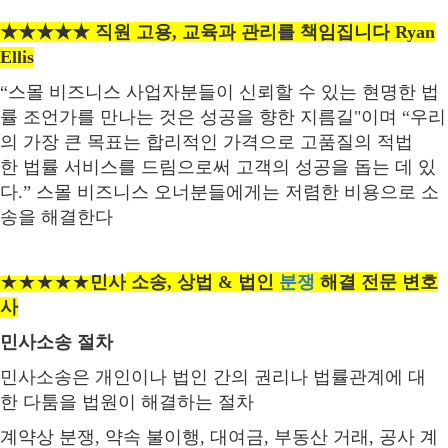
★★★★★
직원
고용
,
교육과
관리를
책임집니다
Ryan
Ellis
“스몰
비즈니스
사업자분들이
신뢰할
수
있는
현명한
법
률
조언가를
만나는
것은
성공을
향한
지름길
"
이며
“우리
의
가장
큰
목표는
합리적인
가격으로
고품질의
적법
한
법률
서비스를
드림으로써
고객의
성공을
돕는
데
있
다
.
”
스몰
비즈니스
오너분들에게는
저렴한
비용으로
소
송을
해결한다
★★★★★
민사
소송
,
상법
&
법인
분쟁
해결
전문
변호
사
민사소송
절차
민사소송은
개인이나
법인
간의
권리나
법률관계에
대
한
다툼을
법원이
해결하는
절차
계약상
분쟁
,
약속
불이행
,
대여금
,
부동산
거래
,
공사
계