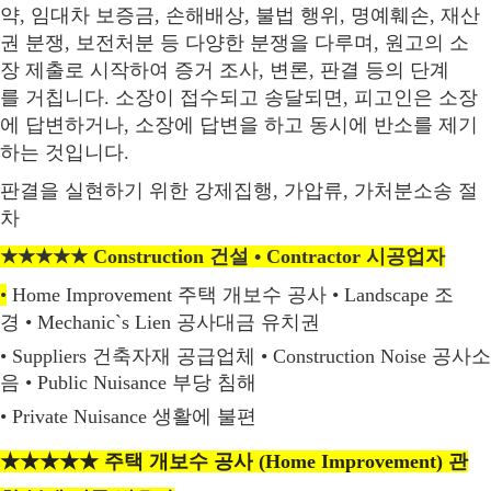
약
,
임대차
보증금
,
손해배상
,
불법
행위
,
명예훼손
,
재산
권
분쟁
,
보전처분
등
다양한
분쟁을
다루며
,
원고의
소
장
제출로
시작하여
증거
조사
,
변론
,
판결
등의
단계
를
거칩니다
.
소장이
접수되고
송달되면
,
피고인은
소장
에
답변하거나
,
소장에
답변을
하고
동시에
반소를
제기
하는
것입니다
.
판결을
실현하기
위한
강제집행
,
가압류
,
가처분소송
절
차
★★★★★ Construction 건설 • Contractor 시공업자
•
Home Improvement
주택 개보수 공사
•
Landscape 조
경
•
Mechanic`s Lien 공사대금 유치
권
•
Suppliers 건축자재 공급업체
•
Construction Noise 공사소
음
•
Public
Nuisance 부당 침해
•
Private Nuisance 생활에 불편
★★★★★
주택
개보수
공사
(Home Improvement)
관