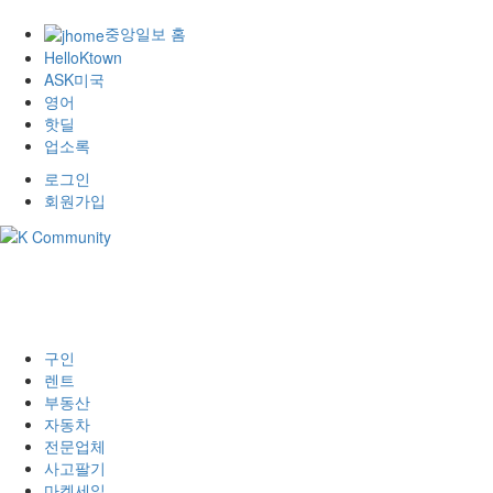
중앙일보 홈
HelloKtown
ASK미국
영어
핫딜
업소록
로그인
회원가입
구인
렌트
부동산
자동차
전문업체
사고팔기
마켓세일