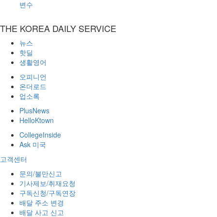
변수
THE KOREA DAILY SERVICE
뉴스
핫딜
생활영어
오피니언
온더로드
업소록
PlusNews
HelloKtown
CollegeInside
Ask 미국
고객센터
문의/불만신고
기사제보/취재요청
구독신청/구독연장
배달 주소 변경
배달 사고 신고