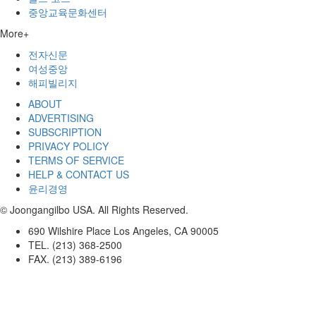
중앙교육문화센터
More+
전자신문
여성중앙
해피빌리지
ABOUT
ADVERTISING
SUBSCRIPTION
PRIVACY POLICY
TERMS OF SERVICE
HELP & CONTACT US
윤리경영
© Joongangilbo USA. All Rights Reserved.
690 Wilshire Place Los Angeles, CA 90005
TEL. (213) 368-2500
FAX. (213) 389-6196