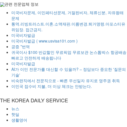
관련 전문업체 정보
미국비자문제, 이민페티션문제, 거절된비자, 체류신분, 자유왕래
문제
통역.리빙트러스트.이혼.소액재판.이름변경.퇴거명령.아포스티유
위임장. 접근금지.
미국비자발급
미국비자발급 ( www.usvisa101.com )
공증 *번역
귀국이사 $100 반값할인 무료픽업 무료보관 논스톱박스 항공배송
빠르고 안전하게 배송됩니다
미국비자발급
AI가 이민 전문가를 대신할 수 있을까? – 정답보다 중요한 '질문의
기술'
비숙련직에서 전문직으로 - 빠른 우선일자 유지로 영주권 취득
이민국 접수비 지불, 더 이상 체크는 안받는다.
THE KOREA DAILY SERVICE
뉴스
핫딜
생활영어