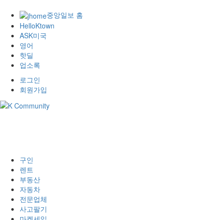
중앙일보 홈
HelloKtown
ASK미국
영어
핫딜
업소록
로그인
회원가입
구인
렌트
부동산
자동차
전문업체
사고팔기
마켓세일