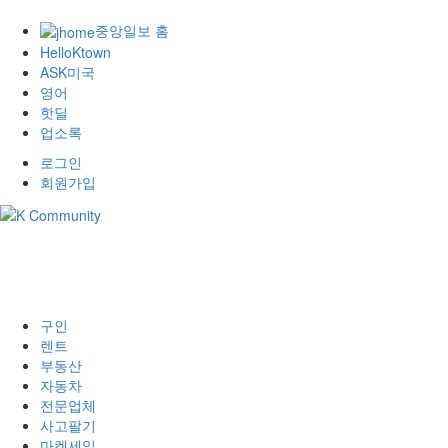
중앙일보 홈
HelloKtown
ASK미국
영어
핫딜
업소록
로그인
회원가입
구인
렌트
부동산
자동차
전문업체
사고팔기
마켓세일