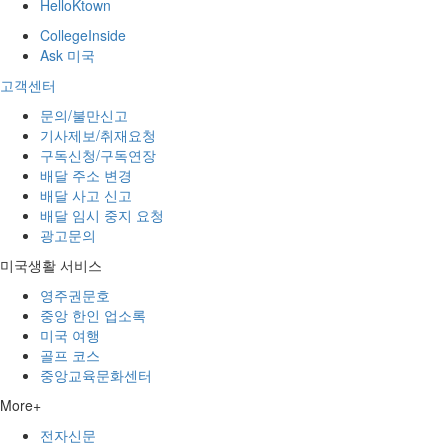
HelloKtown
CollegeInside
Ask 미국
고객센터
문의/불만신고
기사제보/취재요청
구독신청/구독연장
배달 주소 변경
배달 사고 신고
배달 임시 중지 요청
광고문의
미국생활 서비스
영주권문호
중앙 한인 업소록
미국 여행
골프 코스
중앙교육문화센터
More+
전자신문