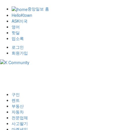
중앙일보 홈
HelloKtown
ASK미국
영어
핫딜
업소록
로그인
회원가입
구인
렌트
부동산
자동차
전문업체
사고팔기
마켓세일