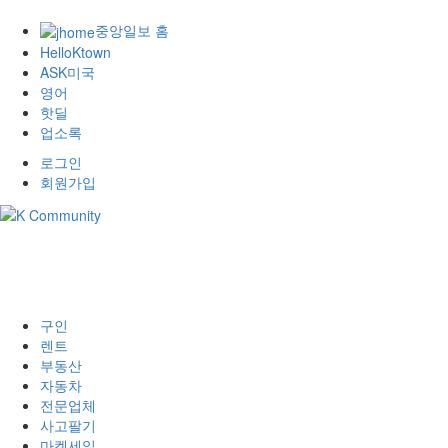
중앙일보 홈
HelloKtown
ASK미국
영어
핫딜
업소록
로그인
회원가입
구인
렌트
부동산
자동차
전문업체
사고팔기
마켓세일