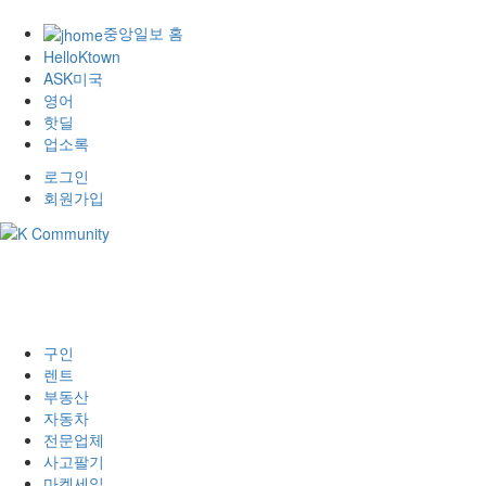
중앙일보 홈
HelloKtown
ASK미국
영어
핫딜
업소록
로그인
회원가입
구인
렌트
부동산
자동차
전문업체
사고팔기
마켓세일