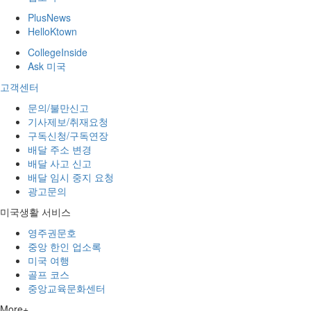
PlusNews
HelloKtown
CollegeInside
Ask 미국
고객센터
문의/불만신고
기사제보/취재요청
구독신청/구독연장
배달 주소 변경
배달 사고 신고
배달 임시 중지 요청
광고문의
미국생활 서비스
영주권문호
중앙 한인 업소록
미국 여행
골프 코스
중앙교육문화센터
More+