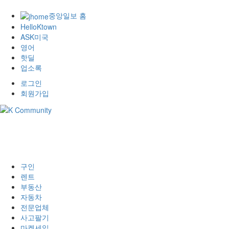
중앙일보 홈
HelloKtown
ASK미국
영어
핫딜
업소록
로그인
회원가입
구인
렌트
부동산
자동차
전문업체
사고팔기
마켓세일