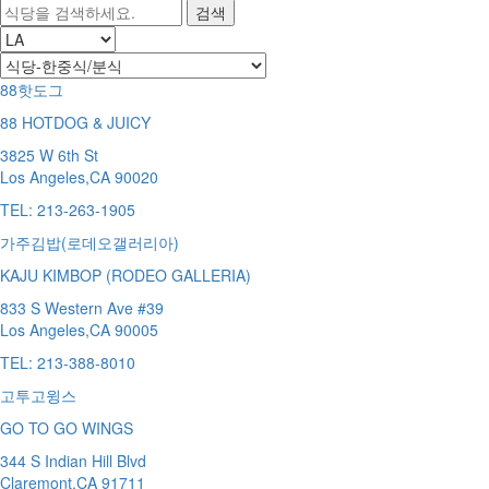
88핫도그
88 HOTDOG & JUICY
3825 W 6th St
Los Angeles,CA 90020
TEL:
213-263-1905
가주김밥(로데오갤러리아)
KAJU KIMBOP (RODEO GALLERIA)
833 S Western Ave #39
Los Angeles,CA 90005
TEL:
213-388-8010
고투고윙스
GO TO GO WINGS
344 S Indian Hill Blvd
Claremont,CA 91711