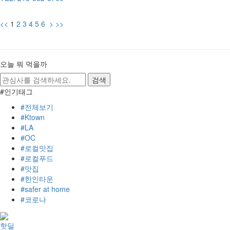
<<
1
2
3
4
5
6
>
>>
오늘 뭐 먹을까
#인기태그
#전체보기
#Ktown
#LA
#OC
#로컬맛집
#로컬푸드
#맛집
#한인타운
#safer at home
#코로나
핫딜