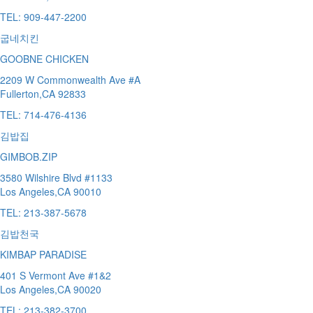
TEL:
909-447-2200
굽네치킨
GOOBNE CHICKEN
2209 W Commonwealth Ave #A
Fullerton,CA 92833
TEL:
714-476-4136
김밥집
GIMBOB.ZIP
3580 Wilshire Blvd #1133
Los Angeles,CA 90010
TEL:
213-387-5678
김밥천국
KIMBAP PARADISE
401 S Vermont Ave #1&2
Los Angeles,CA 90020
TEL:
213-382-3700