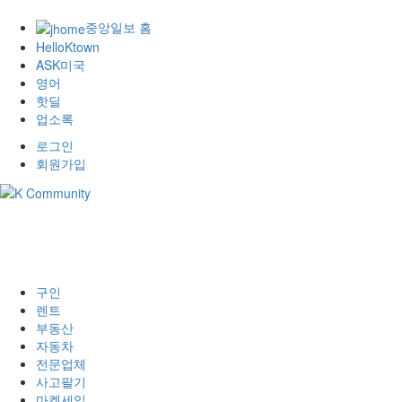
중앙일보 홈
HelloKtown
ASK미국
영어
핫딜
업소록
로그인
회원가입
구인
렌트
부동산
자동차
전문업체
사고팔기
마켓세일