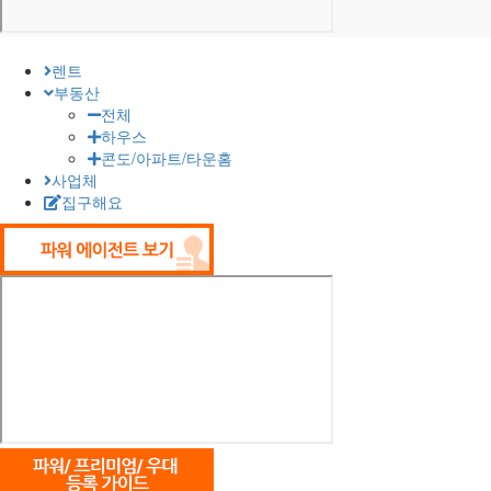
렌트
부동산
전체
하우스
콘도/아파트/타운홈
사업체
집구해요