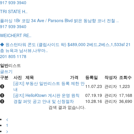
917 939 3940
TRI STATE H..
플러싱 1Br 코압 34 Ave / Parsons Blvd 밝은 동남향 코너 전철 ..
917 939 3940
WEICHERT RE..
◆ 원스턴타워 콘도 (클립사이드 팍) $489,000 2베드,2베스,1,533sf 21
층 뉴욕과 남서뷰,나무마..
201 805 1178
일반
리스트
글쓰기
구분
사진
제목
가격
등록일
작성자
조회수
[공지] 부동산 일반리스트 등록 제한 안
11.07.23
관리자
1,223
내
[공지] HelloKtown 게시판 운영 원칙
07.19.19
관리자
17,168
경찰 퍼밋 공고 안내 및 신청절차
10.28.16
관리자
36,690
검색 결과 없습니다.
<
1
>