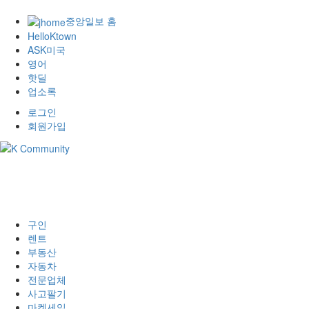
중앙일보 홈
HelloKtown
ASK미국
영어
핫딜
업소록
로그인
회원가입
구인
렌트
부동산
자동차
전문업체
사고팔기
마켓세일