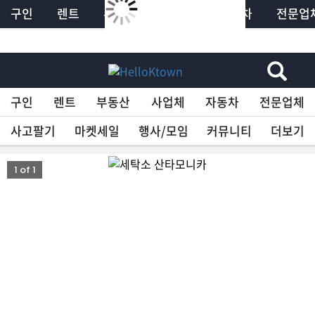
구인
렌트
부동산
사업체
자동차
전문업
×
HelloKTown
구인
렌트
부동산
사업체
자동차
전문업체
구인
사고팔기
마켓세일
행사/모임
커뮤니티
더보기
렌트
1 of 1
부동산
사업체
자동