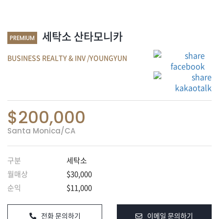
차
세탁소 산타모니카
전문업
PREMIUM
체
BUSINESS REALTY & INV /YOUNGYUN
사고팔
기
마
$200,000
켓
세
Santa Monica
/
CA
일
구분
세탁소
오
늘
월매상
$30,000
광
순익
$11,000
고
맛
전화 문의하기
이메일 문의하기