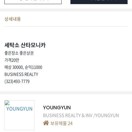
집
핫
상세내용
딜
이
야
기
세탁소 산타모니카
좋은장소 좋은상권
친
가격20만
구
매상 30000, 순익11000
찾
BUSINESS REALTY
기
(323)493-7779
행
사/
모
YOUNGYUN
임
BUSINESS REALTY & INV /YOUNGYUN
교
보유매물
24
육/