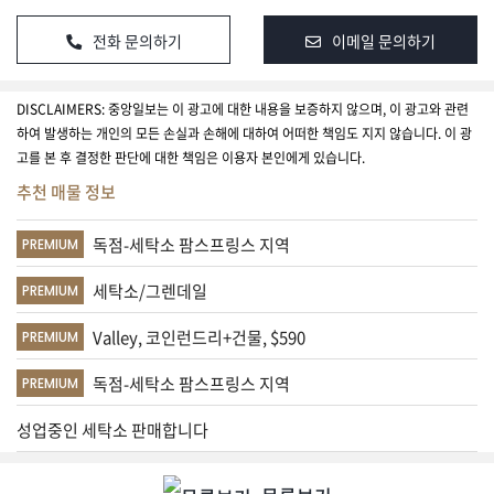
강
좌
전화 문의하기
이메일 문의하기
종
교
DISCLAIMERS: 중앙일보는 이 광고에 대한 내용을 보증하지 않으며, 이 광고와 관련
소
하여 발생하는 개인의 모든 손실과 손해에 대하여 어떠한 책임도 지지 않습니다. 이 광
식
고를 본 후 결정한 판단에 대한 책임은 이용자 본인에게 있습니다.
추천 매물 정보
멤
버
독점-세탁소 팜스프링스 지역
PREMIUM
십
세탁소/그렌데일
PREMIUM
로
그
Valley, 코인런드리+건물, $590
PREMIUM
인
독점-세탁소 팜스프링스 지역
PREMIUM
회
원
성업중인 세탁소 판매합니다
가
입