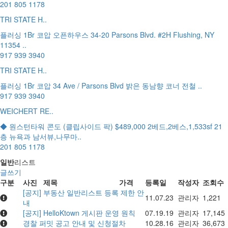
201 805 1178
TRI STATE H..
플러싱 1Br 코압 오픈하우스 34-20 Parsons Blvd. #2H Flushing, NY
11354 ..
917 939 3940
TRI STATE H..
플러싱 1Br 코압 34 Ave / Parsons Blvd 밝은 동남향 코너 전철 ..
917 939 3940
WEICHERT RE..
◆ 원스턴타워 콘도 (클립사이드 팍) $489,000 2베드,2베스,1,533sf 21
층 뉴욕과 남서뷰,나무마..
201 805 1178
일반
리스트
글쓰기
구분
사진
제목
가격
등록일
작성자
조회수
[공지] 부동산 일반리스트 등록 제한 안
11.07.23
관리자
1,221
내
[공지] HelloKtown 게시판 운영 원칙
07.19.19
관리자
17,145
경찰 퍼밋 공고 안내 및 신청절차
10.28.16
관리자
36,673