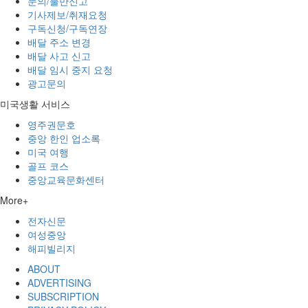
문의/불만신고
기사제보/취재요청
구독신청/구독연장
배달 주소 변경
배달 사고 신고
배달 임시 중지 요청
광고문의
미국생활 서비스
영주권문호
중앙 한인 업소록
미국 여행
골프 코스
중앙교육문화센터
More+
전자신문
여성중앙
해피빌리지
ABOUT
ADVERTISING
SUBSCRIPTION