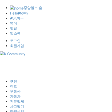
중앙일보 홈
HelloKtown
ASK미국
영어
핫딜
업소록
로그인
회원가입
구인
렌트
부동산
자동차
전문업체
사고팔기
마켓세일