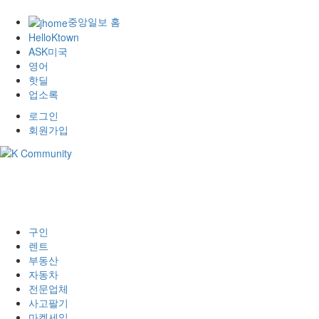
중앙일보 홈
HelloKtown
ASK미국
영어
핫딜
업소록
로그인
회원가입
구인
렌트
부동산
자동차
전문업체
사고팔기
마켓세일