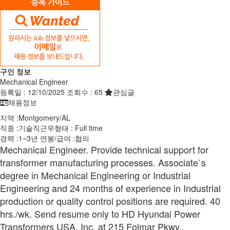
구인 정보
Mechanical Engineer
등록일 :
12/10/2025
조회수 :
65
관심글
채용정보
지역 :
Montgomery
/
AL
직종 :
기술직
근무형태 :
Full time
경력 :
1~3년
연봉/급여 :
협의
Mechanical Engineer. Provide technical support for
transformer manufacturing processes. Associate`s
degree in Mechanical Engineering or Industrial
Engineering and 24 months of experience in Industrial
production or quality control positions are required. 40
hrs./wk. Send resume only to HD Hyundai Power
Transformers USA, Inc. at 215 Folmar Pkwy.,