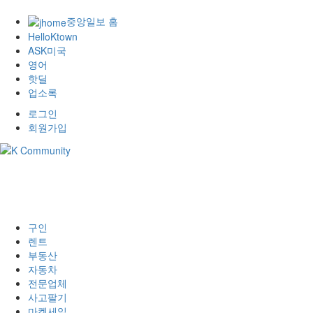
중앙일보 홈
HelloKtown
ASK미국
영어
핫딜
업소록
로그인
회원가입
구인
렌트
부동산
자동차
전문업체
사고팔기
마켓세일