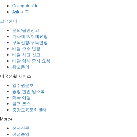
CollegeInside
Ask 미국
고객센터
문의/불만신고
기사제보/취재요청
구독신청/구독연장
배달 주소 변경
배달 사고 신고
배달 임시 중지 요청
광고문의
미국생활 서비스
영주권문호
중앙 한인 업소록
미국 여행
골프 코스
중앙교육문화센터
More+
전자신문
여성중앙