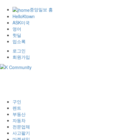
중앙일보 홈
HelloKtown
ASK미국
영어
핫딜
업소록
로그인
회원가입
구인
렌트
부동산
자동차
전문업체
사고팔기
마켓세일