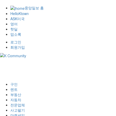
중앙일보 홈
HelloKtown
ASK미국
영어
핫딜
업소록
로그인
회원가입
구인
렌트
부동산
자동차
전문업체
사고팔기
마켓세일