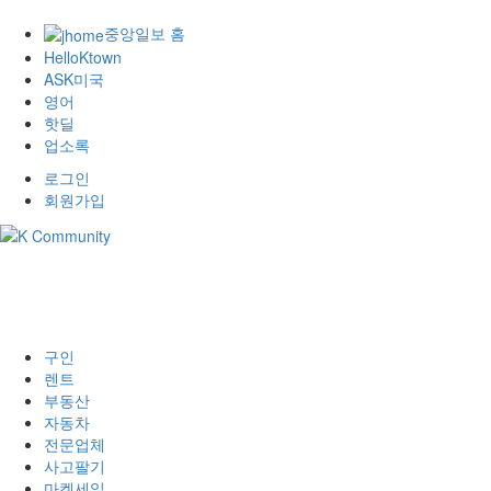
중앙일보 홈
HelloKtown
ASK미국
영어
핫딜
업소록
로그인
회원가입
구인
렌트
부동산
자동차
전문업체
사고팔기
마켓세일