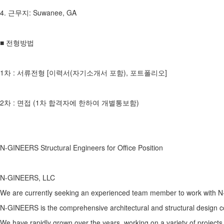
4. 근무지: Suwanee, GA
■ 전형방법
1차 : 서류전형 [이력서(자기소개서 포함), 포트폴리오]
2차 : 면접 (1차 합격자에 한하여 개별통보함)
N-GINEERS Structural Engineers for Office Position
N-GINEERS, LLC
We are currently seeking an experienced team member to work with 
N-GINEERS is the comprehensive architectural and structural design 
We have rapidly grown over the years, working on a variety of projects