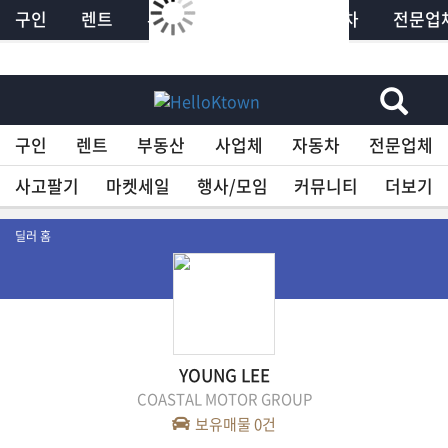
구인
렌트
부동산
사업체
자동차
전문업
×
HelloKTown
구인
렌트
부동산
사업체
자동차
전문업체
구인
사고팔기
마켓세일
행사/모임
커뮤니티
더보기
렌트
딜러 홈
부동산
사업체
YOUNG LEE
COASTAL MOTOR GROUP
보유매물
0
건
자동