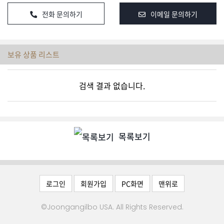
차
전화 문의하기
이메일 문의하기
전문업
체
보유 상품 리스트
사고팔
검색 결과 없습니다.
기
마
켓
세
목록보기
일
오
늘
로그인
회원가입
PC화면
맨위로
광
고
©Joongangilbo USA. All Rights Reserved.
맛